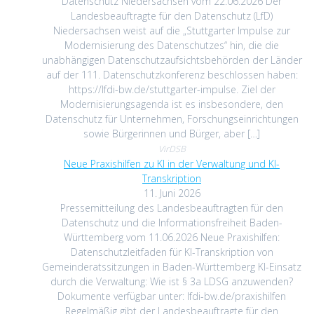
Datenschutz Niedersachsen vom 22.06.2026 Der
Landesbeauftragte für den Datenschutz (LfD)
Niedersachsen weist auf die „Stuttgarter Impulse zur
Modernisierung des Datenschutzes“ hin, die die
unabhängigen Datenschutzaufsichtsbehörden der Länder
auf der 111. Datenschutzkonferenz beschlossen haben:
https://lfdi-bw.de/stuttgarter-impulse. Ziel der
Modernisierungsagenda ist es insbesondere, den
Datenschutz für Unternehmen, Forschungseinrichtungen
sowie Bürgerinnen und Bürger, aber […]
VirDSB
Neue Praxishilfen zu KI in der Verwaltung und KI-
Transkription
11. Juni 2026
Pressemitteilung des Landesbeauftragten für den
Datenschutz und die Informationsfreiheit Baden-
Württemberg vom 11.06.2026 Neue Praxishilfen:
Datenschutzleitfaden für KI-Transkription von
Gemeinderatssitzungen in Baden-Württemberg KI-Einsatz
durch die Verwaltung: Wie ist § 3a LDSG anzuwenden?
Dokumente verfügbar unter: lfdi-bw.de/praxishilfen
Regelmäßig gibt der Landesbeauftragte für den