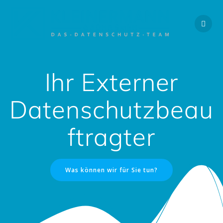
Zum
Inhalt
springen
Ihr Externer
Datenschutzbeau
ftragter
Was können wir für Sie tun?